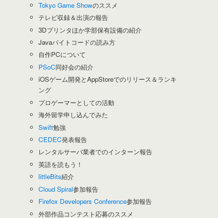
Tokyo Game Show
のススメ
テレビ収録＆出演の報告
3Dプリンタほか学部保有設備の紹介
Javaバイトコードの読み方
自作PCについて
PSoC
同好会の紹介
iOSゲーム開発とAppStoreでのリリース＆ランキ
ング
プロゲーマーとしての活動
海外留学申し込んでみた
Swift
勉強
CEDEC
発表報告
レンタルサーバ業者でのインターン報告
英語を読もう！
littleBits
紹介
Cloud Spiral
参加報告
Firefox Developers Conference
参加報告
外部作品コンテスト応募のススメ