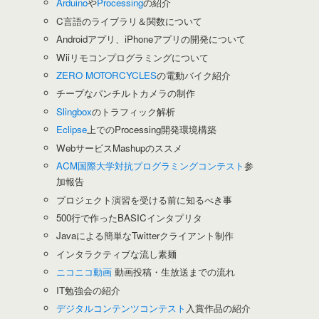
Arduino
や
Processing
の紹介
C言語のライブラリ＆関数について
Androidアプリ、iPhoneアプリの開発について
Wiiリモコンプログラミングについて
ZERO MOTORCYCLES
の電動バイク紹介
チープなパンチルトカメラの制作
Slingbox
のトラフィック解析
Eclipse
上でのProcessing開発環境構築
WebサービスMashupのススメ
ACM国際大学対抗プログラミングコンテスト
参
加報告
プロジェクト演習を受ける前に知るべき事
500行で作ったBASICインタプリタ
Javaによる簡単なTwitterクライアント制作
インタラクティブな流し素麺
ニコニコ動画
動画投稿・生放送までの流れ
IT勉強会の紹介
デジタルコンテンツコンテスト
入賞作品の紹介