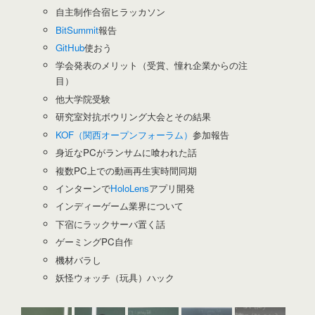
自主制作合宿ヒラッカソン
BitSummit
報告
GitHub
使おう
学会発表のメリット（受賞、憧れ企業からの注
目）
他大学院受験
研究室対抗ボウリング大会とその結果
KOF（関西オープンフォーラム）
参加報告
身近なPCがランサムに喰われた話
複数PC上での動画再生実時間同期
インターンで
HoloLens
アプリ開発
インディーゲーム業界について
下宿にラックサーバ置く話
ゲーミングPC自作
機材バラし
妖怪ウォッチ（玩具）ハック