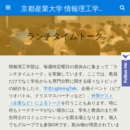
京都産業大学 情報理工学部 ／ 大学院 先端情報学研究科の関連情報
ランチタイムトーク
情報理工学部は、毎週特定曜日の昼休みに集まって「ラ
ンチタイムトーク」を実施しています。ここでは、教員
だけでなく学生からも専門分野に関する様々なトピック
の紹介をしたり、
学生LightningTalk
、企画イベント（ビブ
リオバトル、クリスマスパーティなど）、
外部ゲスト
（企業など）によるトーク
を行うこともあります。特に
何もトークテーマがない場合には、学生と教員のまた学
生同士のコミュニケーションを図る場となります。個人
でもグループでも参加OKです。飲み物が用意されていま