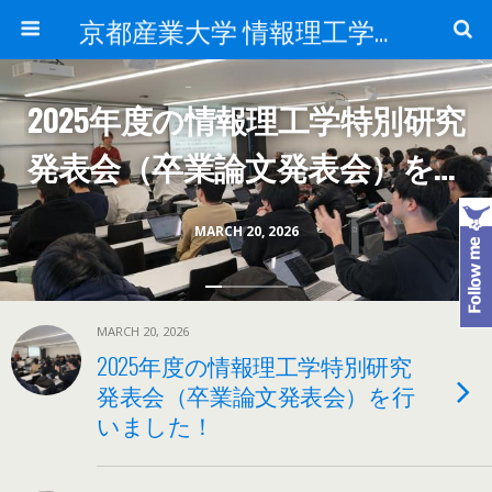
京都産業大学 情報理工学部 ／ 大学院 先端情報学研究科の関連情報
2025年度の情報理工学特別研究
発表会（卒業論文発表会）を行
いました！
MARCH 20, 2026
MARCH 20, 2026
2025年度の情報理工学特別研究
発表会（卒業論文発表会）を行
いました！