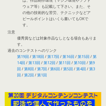
は、作品制作環境（マシン環境やソフト
ウェア等）も記載して下さい。また、そ
の他の技術的な苦労、テクニックなどア
ピールポイントはいくら書いてもOKで
す。
注意
優秀賞などは対象作品なしとなる場合もありま
す。
過去のコンテストへのリンク
第19回
/
第18回
/
第17回
/
第16回
/
第15回
/
第
14回
/
第13回
/
第12回
/
第11回
/
第10回
/
第9
回
/
第8回
/
第7回
/
第6回
/
第5回
/
第4回
/
第3
回
/
第2回
/
第1回